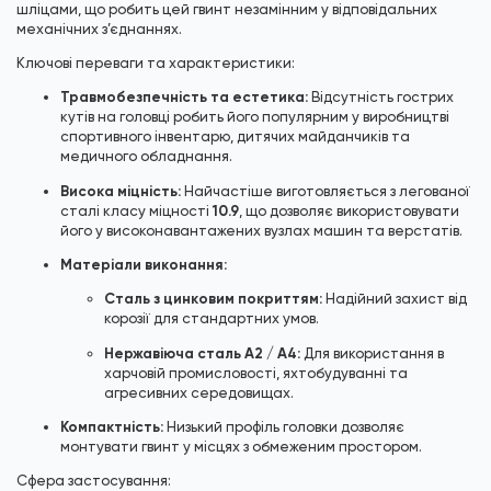
шліцами, що робить цей гвинт незамінним у відповідальних
механічних з’єднаннях.
Ключові переваги та характеристики:
Травмобезпечність та естетика:
Відсутність гострих
кутів на головці робить його популярним у виробництві
спортивного інвентарю, дитячих майданчиків та
медичного обладнання.
Висока міцність:
Найчастіше виготовляється з легованої
10.9
сталі класу міцності
, що дозволяє використовувати
його у високонавантажених вузлах машин та верстатів.
Матеріали виконання:
Сталь з цинковим покриттям:
Надійний захист від
корозії для стандартних умов.
Нержавіюча сталь А2 / А4:
Для використання в
харчовій промисловості, яхтобудуванні та
агресивних середовищах.
Компактність:
Низький профіль головки дозволяє
монтувати гвинт у місцях з обмеженим простором.
Сфера застосування: