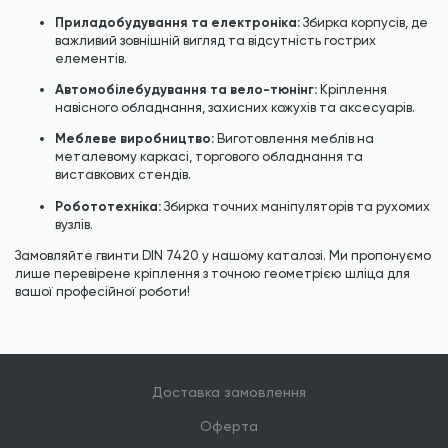
Приладобудування та електроніка:
Збирка корпусів, де
важливий зовнішній вигляд та відсутність гострих
елементів.
Автомобілебудування та вело-тюнінг:
Кріплення
навісного обладнання, захисних кожухів та аксесуарів.
Меблеве виробництво:
Виготовлення меблів на
металевому каркасі, торгового обладнання та
виставкових стендів.
Робототехніка:
Збирка точних маніпуляторів та рухомих
вузлів.
Замовляйте гвинти DIN 7420 у нашому каталозі. Ми пропонуємо
лише перевірене кріплення з точною геометрією шліца для
вашої професійної роботи!
Доставка замовлення
Оферта