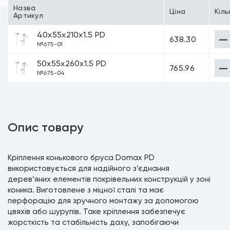
Назва
Ціна
Кіль
Артикул
40х55х210х1.5 PD
638.30
№675-01
50х55х260х1.5 PD
765.96
№675-04
Опис товару
Кріплення конькового бруса Domax PD
використовується для надійного з’єднання
дерев’яних елементів покрівельних конструкцій у зоні
коника. Виготовлене з міцної сталі та має
перфорацію для зручного монтажу за допомогою
цвяхів або шурупів. Таке кріплення забезпечує
жорсткість та стабільність даху, запобігаючи