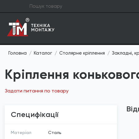
Головна
Каталог
Столярне кріплення
Закладні, к
Кріплення коньково
Задати питання по товару
Від
Специфікації
Матеріал
Сталь