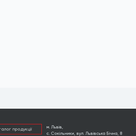
м. Львів,
талог продукцiї
с. Сокільники, вул. Львівська Бічна, 8