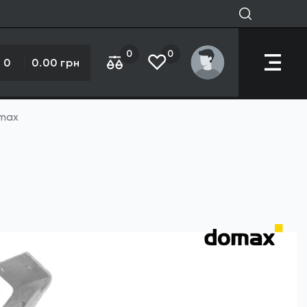
0
0
0
0.00 грн
omax