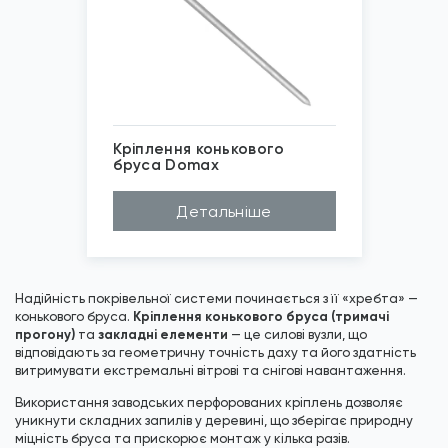
Кріплення конькового
бруса Domax
Матеріал
Сталь
Детальніше
*
Зображені фото є...
Бренд
Domax
Покриття
Цинк гарячий
Надійність покрівельної системи починається з її «хребта» —
Кріплення конькового бруса (тримачі
конькового бруса.
прогону)
закладні елементи
та
— це силові вузли, що
відповідають за геометричну точність даху та його здатність
витримувати екстремальні вітрові та снігові навантаження.
Використання заводських перфорованих кріплень дозволяє
уникнути складних запилів у деревині, що зберігає природну
міцність бруса та прискорює монтаж у кілька разів.