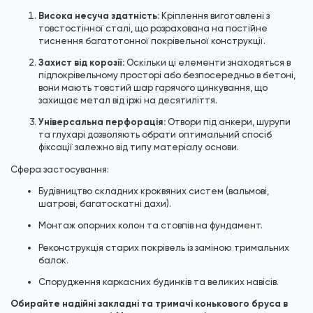
Висока несуча здатність:
Кріплення виготовлені з
товстостінної сталі, що розрахована на постійне
тиснення багатотонної покрівельної конструкції.
Захист від корозії:
Оскільки ці елементи знаходяться в
підпокрівельному просторі або безпосередньо в бетоні,
вони мають товстий шар гарячого цинкування, що
захищає метал від іржі на десятиліття.
Універсальна перфорація:
Отвори під анкери, шурупи
та глухарі дозволяють обрати оптимальний спосіб
фіксації залежно від типу матеріалу основи.
Сфера застосування:
Будівництво складних кроквяних систем (вальмові,
шатрові, багатоскатні дахи).
Монтаж опорних колон та стовпів на фундамент.
Реконструкція старих покрівель із заміною тримальних
балок.
Спорудження каркасних будинків та великих навісів.
Обирайте надійні закладні та тримачі конькового бруса в