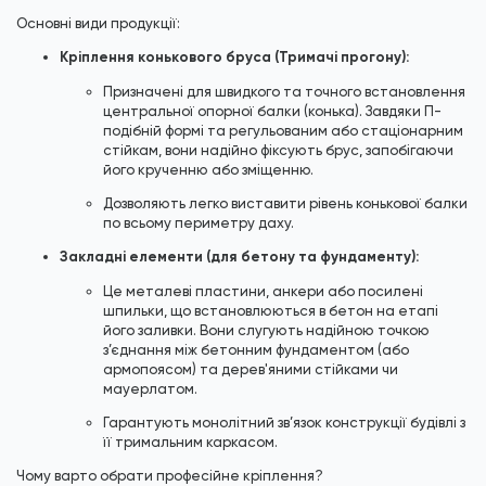
Основні види продукції:
Кріплення конькового бруса (Тримачі прогону):
Призначені для швидкого та точного встановлення
центральної опорної балки (конька). Завдяки П-
подібній формі та регульованим або стаціонарним
стійкам, вони надійно фіксують брус, запобігаючи
його крученню або зміщенню.
Дозволяють легко виставити рівень конькової балки
по всьому периметру даху.
Закладні елементи (для бетону та фундаменту):
Це металеві пластини, анкери або посилені
шпильки, що встановлюються в бетон на етапі
його заливки. Вони слугують надійною точкою
з’єднання між бетонним фундаментом (або
армопоясом) та дерев'яними стійками чи
мауерлатом.
Гарантують монолітний зв’язок конструкції будівлі з
її тримальним каркасом.
Чому варто обрати професійне кріплення?