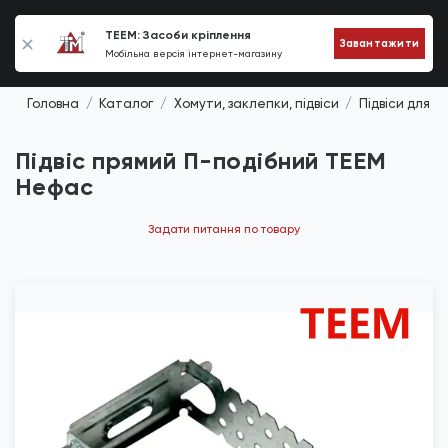
0
TEEM: Засоби кріплення
Завантажити
Мобільна версія інтернет-магазину
Головна
Каталог
Хомути, заклепки, підвіси
Підвіси для г
Підвіс прямий П-подібний TEEM
Нефас
Задати питання по товару