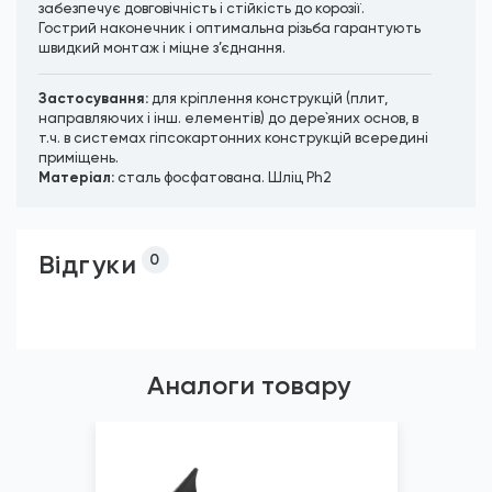
забезпечує довговічність і стійкість до корозії.
Гострий наконечник і оптимальна різьба гарантують
швидкий монтаж і міцне з’єднання.
Застосування:
для кріплення конструкцій (плит,
направляючих і інш. елементів) до дере`яних основ, в
т.ч. в системах гіпсокартонних конструкцій всередині
приміщень.
Матеріал:
сталь фосфатована. Шліц Ph2
Відгуки
0
Аналоги товару