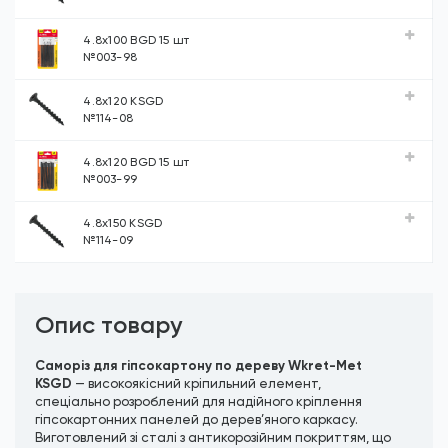
4.8х100 BGD 15 шт
№003-98
4.8х120 KSGD
№114-08
4.8х120 BGD 15 шт
№003-99
4.8х150 KSGD
№114-09
Опис товару
Саморіз для гіпсокартону по дереву Wkret-Met
KSGD
— високоякісний кріпильний елемент,
спеціально розроблений для надійного кріплення
гіпсокартонних панелей до дерев’яного каркасу.
Виготовлений зі сталі з антикорозійним покриттям, що