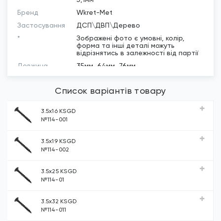
Бренд
Wkret-Met
Застосування
ДСП\ДВП\Дерево
*
Зображені фото є умовні, колір,
форма та інші деталі можуть
відрізнятись в залежності від партії
Довжина
35мм, 64мм, 76мм
Покриття
Фосфат
Список варіантів товару
3.5х16 KSGD
№114-001
3.5х19 KSGD
№114-002
3.5х25 KSGD
№114-01
3.5х32 KSGD
№114-011