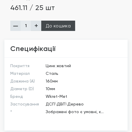
461.11 / 25 шт
До кошика
Специфікації
Покриття
Цинк жовтий
Матеріал
Сталь
Довжина (A)
160мм
Діаметр (D)
10мм
Бренд
Wkret-Met
Застосування
ДСП\ДВП\Дерево
*
Зображені фото є умовні, к...