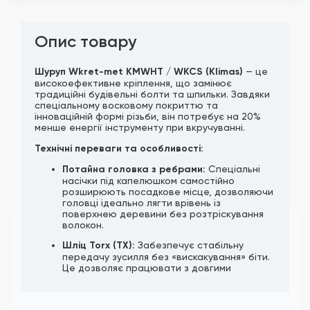
Опис товару
Шуруп Wkret-met KMWHT / WKCS (Klimas)
— це
високоефективне кріплення, що замінює
традиційні будівельні болти та шпильки. Завдяки
спеціальному восковому покриттю та
інноваційній формі різьби, він потребує на 20%
менше енергії інструменту при вкручуванні.
Технічні переваги та особливості:
Потайна головка з ребрами:
Спеціальні
насічки під капелюшком самостійно
розширюють посадкове місце, дозволяючи
головці ідеально лягти врівень із
поверхнею деревини без розтріскування
волокон.
Шліц Torx (TX):
Забезпечує стабільну
передачу зусилля без «вискакування» біти.
Це дозволяє працювати з довгими
шурупами навіть у важкодоступних місцях.
Фреза на стрижні (розширювач):
Зменшує