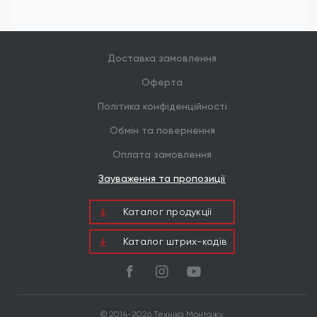
будинків (SIP-панелі, CLT), а також для
будівництва терас, альтанок та сходів. Потайна
головка дозволяє використовувати їх у місцях, де
поверхня дерева згодом буде шліфуватися або
покриватися оздоблювальними матеріалами.
Доставка замовлення
Оферта
Політика конфіденційності
Обмін та повернення
Оплата замовлення
Зауваження та пропозиції
Каталог продукцiї
Каталог штрих-кодів
© 2014-2026 Техніка Монтажу.