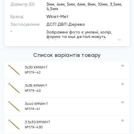
Діаметр (D)
3мм, 4мм, 5мм, 6мм, 8мм, 10мм, 3,5мм,
4,5мм
Бренд
Wkret-Met
Застосування
ДСП\ДВП\Дерево
*
Зображені фото є умовні, колір,
форма та інші деталі можуть
відрізнятись в залежності від партії
Список варіантів товару
3х30 KMWHT
№179-42
3х35 KMWHT
№179-40
3х40 KMWHT
№179-41
3.5х30 KMWHT
№179-430