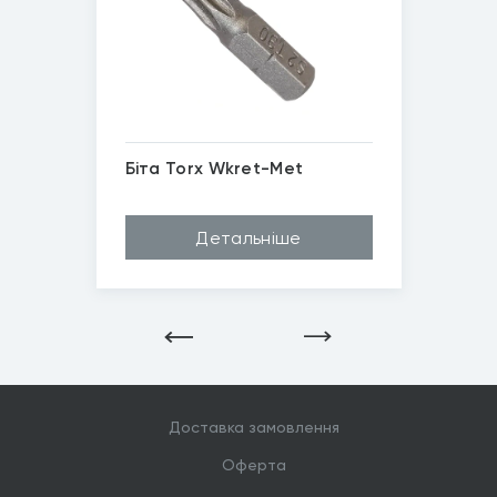
Біта Torx Wkret-Met
Матеріал
Cr-V, Високоякіс...
Детальніше
Довжина (A...
250мм, 350мм, 25...
Бренд
Wkret-Met
Шліц
Torx T20, Torx T...
*
Зображені фото є...
Доставка замовлення
Оферта