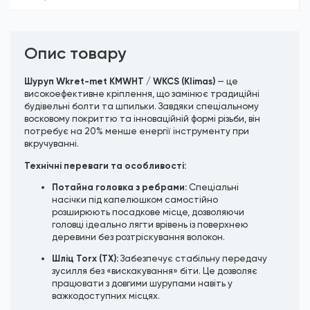
Опис товару
Шуруп Wkret-met KMWHT / WKCS (Klimas)
— це
високоефективне кріплення, що замінює традиційні
будівельні болти та шпильки. Завдяки спеціальному
восковому покриттю та інноваційній формі різьби, він
потребує на 20% менше енергії інструменту при
вкручуванні.
Технічні переваги та особливості:
Потайна головка з ребрами:
Спеціальні
насічки під капелюшком самостійно
розширюють посадкове місце, дозволяючи
головці ідеально лягти врівень із поверхнею
деревини без розтріскування волокон.
Шліц Torx (TX):
Забезпечує стабільну передачу
зусилля без «вискакування» біти. Це дозволяє
працювати з довгими шурупами навіть у
важкодоступних місцях.