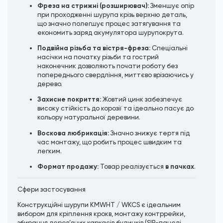
Фреза на стрижні (розширювач):
Зменшує опір
при проходженні шурупа крізь верхню деталь,
що значно полегшує процес затягування та
економить заряд акумулятора шурупокрута.
Подвійна різьба та вістря-фреза:
Спеціальні
насічки на початку різьби та гострий
наконечник дозволяють почати роботу без
попереднього свердління, миттєво врізаючись у
дерево.
Захисне покриття:
Жовтий цинк забезпечує
високу стійкість до корозії та ідеально пасує до
кольору натуральної деревини.
Воскова любрикація:
Значно знижує тертя під
час монтажу, що робить процес швидким та
легким.
Формат продажу:
в пачках
Товар реалізується
.
Сфери застосування
Конструкційні шурупи KMWHT / WKCS є ідеальним
вибором для кріплення крокв, монтажу контррейки,
збирання дерев’яних каркасів будинків (SIP-панелі,