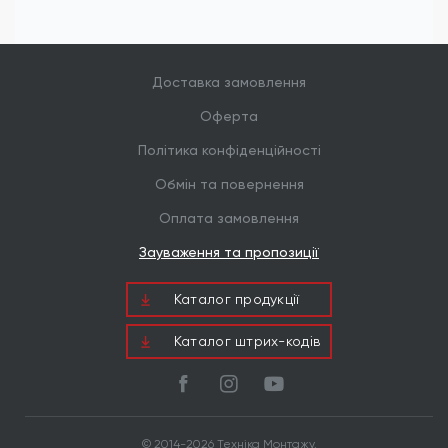
будинків (SIP-панелі, CLT), а також для
будівництва терас, альтанок та сходів. Потайна
головка дозволяє використовувати їх у місцях, де
поверхня дерева згодом буде шліфуватися або
покриватися оздоблювальними матеріалами.
Доставка замовлення
Оферта
Політика конфіденційності
Обмін та повернення
Оплата замовлення
Зауваження та пропозиції
Каталог продукцiї
Каталог штрих-кодів
© 2014-2026 Техніка Монтажу.