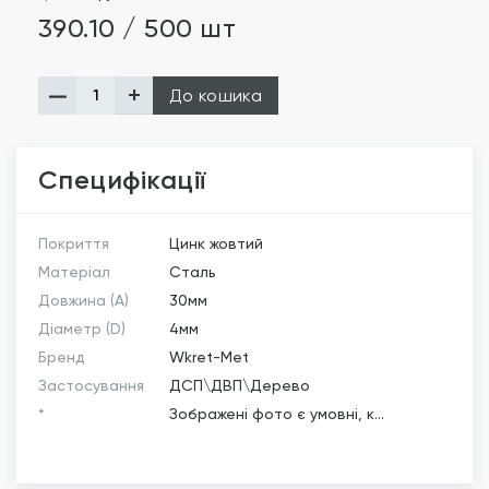
390.10 / 500 шт
До кошика
Специфікації
Покриття
Цинк жовтий
Матеріал
Сталь
Довжина (A)
30мм
Діаметр (D)
4мм
Бренд
Wkret-Met
Застосування
ДСП\ДВП\Дерево
*
Зображені фото є умовні, к...