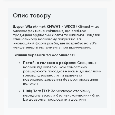
Опис товару
Шуруп Wkret-met KMWHT / WKCS (Klimas)
— це
високоефективне кріплення, що замінює
традиційні будівельні болти та шпильки. Завдяки
спеціальному восковому покриттю та
інноваційній формі різьби, він потребує на 20%
менше енергії інструменту при вкручуванні.
Технічні переваги та особливості:
Потайна головка з ребрами:
Спеціальні
насічки під капелюшком самостійно
розширюють посадкове місце, дозволяючи
головці ідеально лягти врівень із
поверхнею деревини без розтріскування
волокон.
Шліц Torx (TX):
Забезпечує стабільну
передачу зусилля без «вискакування» біти.
Це дозволяє працювати з довгими
шурупами навіть у важкодоступних місцях.
Фреза на стрижні (розширювач):
Зменшує