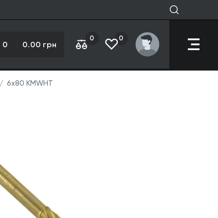
0
0
0
0.00 грн
6х80 KMWHT