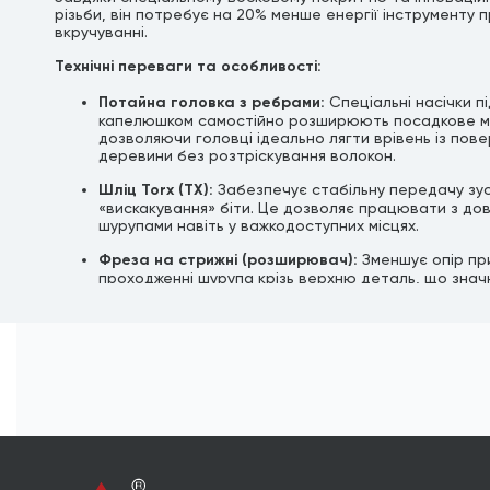
різьби, він потребує на 20% менше енергії інструменту 
вкручуванні.
Технічні переваги та особливості:
Потайна головка з ребрами:
Спеціальні насічки пі
капелюшком самостійно розширюють посадкове м
дозволяючи головці ідеально лягти врівень із пов
деревини без розтріскування волокон.
Шліц Torx (TX):
Забезпечує стабільну передачу зу
«вискакування» біти. Це дозволяє працювати з до
шурупами навіть у важкодоступних місцях.
Фреза на стрижні (розширювач):
Зменшує опір пр
проходженні шурупа крізь верхню деталь, що знач
полегшує процес затягування та економить заряд
акумулятора шурупокрута.
Подвійна різьба та вістря-фреза:
Спеціальні насіч
початку різьби та гострий наконечник дозволяють
роботу без попереднього свердління, миттєво врі
дерево.
Захисне покриття:
Жовтий цинк забезпечує високу 
до корозії та ідеально пасує до кольору натуральн
деревини.