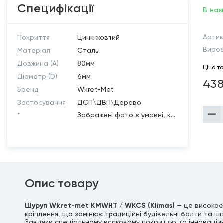
Специфікації
В ная
Артик
Покриття
Цинк жовтий
Виро
Матеріал
Сталь
Довжина (A)
80мм
Ціна т
Діаметр (D)
6мм
438
Бренд
Wkret-Met
Застосування
ДСП\ДВП\Дерево
*
Зображені фото є умовні, к...
Опис товару
Шуруп Wkret-met KMWHT / WKCS (Klimas)
— це високо
кріплення, що замінює традиційні будівельні болти та шп
Завдяки спеціальному восковому покриттю та інноваційн