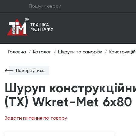
Головна
Каталог
Шурупи та саморізи
Конструкцій
Повернутись
Шуруп конструкційн
(TX) Wkret-Met 6х8
Задати питання по товару