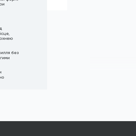
при
д
ісце,
ерхнею
силля без
вгими
и
но
ки на
 почати
заючись у
стійкість
ої