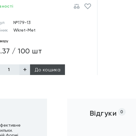
вності
ул
№179-13
бник
Wkret-Met
овару
.37 / 100 шт
До кошика
Відгуки
0
ефективне
ильки.
ій формі