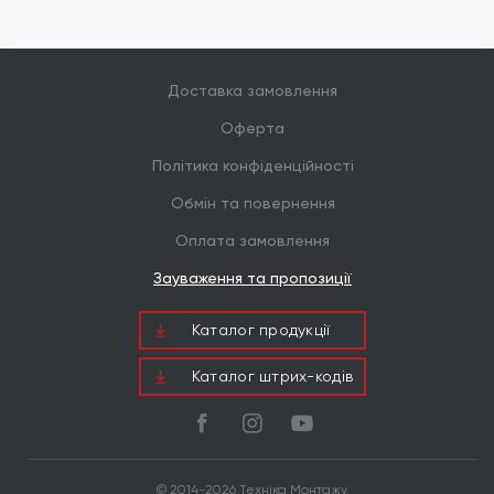
будинків (SIP-панелі, CLT), а також для
будівництва терас, альтанок та сходів. Потайна
головка дозволяє використовувати їх у місцях, де
поверхня дерева згодом буде шліфуватися або
покриватися оздоблювальними матеріалами.
Доставка замовлення
Оферта
Політика конфіденційності
Обмін та повернення
Оплата замовлення
Зауваження та пропозиції
Каталог продукцiї
Каталог штрих-кодів
© 2014-2026 Техніка Монтажу.