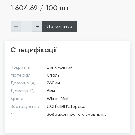
1 604.69 / 100 шт
До кошика
Специфікації
Покриття
Цинк жовтий
Матеріал
Сталь
Довжина (A)
260мм
Діаметр (D)
6мм
Бренд
Wkret-Met
Застосування
ДСП\ДВП\Дерево
*
Зображені фото є умовні, к...