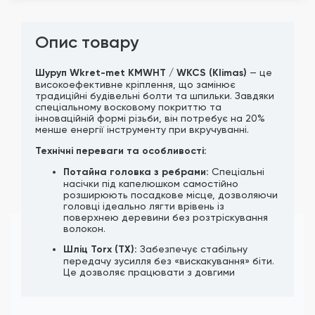
Опис товару
Шуруп Wkret-met KMWHT / WKCS (Klimas)
— це
високоефективне кріплення, що замінює
традиційні будівельні болти та шпильки. Завдяки
спеціальному восковому покриттю та
інноваційній формі різьби, він потребує на 20%
менше енергії інструменту при вкручуванні.
Технічні переваги та особливості:
Потайна головка з ребрами:
Спеціальні
насічки під капелюшком самостійно
розширюють посадкове місце, дозволяючи
головці ідеально лягти врівень із
поверхнею деревини без розтріскування
волокон.
Шліц Torx (TX):
Забезпечує стабільну
передачу зусилля без «вискакування» біти.
Це дозволяє працювати з довгими
шурупами навіть у важкодоступних місцях.
Фреза на стрижні (розширювач):
Зменшує