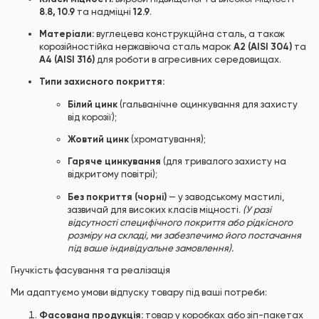
8.8, 10.9
12.9
та надміцні
.
Матеріали:
вуглецева конструкційна сталь, а також
A2 (AISI 304)
корозійностійка нержавіюча сталь марок
та
A4 (AISI 316)
для роботи в агресивних середовищах.
Типи захисного покриття:
Білий цинк
(гальванічне оцинкування для захисту
від корозії);
Жовтий цинк
(хроматування);
Гаряче цинкування
(для тривалого захисту на
відкритому повітрі);
Без покриття (чорні)
— у заводському мастилі,
зазвичай для високих класів міцності.
(У разі
відсутності специфічного покриття або рідкісного
розміру на складі, ми забезпечимо його постачання
під ваше індивідуальне замовлення).
Гнучкість фасування та реалізація
Ми адаптуємо умови відпуску товару під ваші потреби:
Фасована продукція:
товар у коробках або зіп-пакетах