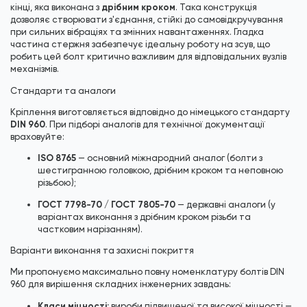
дрібним кроком
кінці, яка виконана з
. Така конструкція
дозволяє створювати з'єднання, стійкі до самовідкручування
при сильних вібраціях та змінних навантаженнях. Гладка
частина стержня забезпечує ідеальну роботу на зсув, що
робить цей болт критично важливим для відповідальних вузлів
механізмів.
Стандарти та аналоги
Кріплення виготовляється відповідно до німецького стандарту
DIN 960
. При підборі аналогів для технічної документації
враховуйте:
ISO 8765
— основний міжнародний аналог (болти з
шестигранною головкою, дрібним кроком та неповною
різьбою);
ГОСТ 7798-70 / ГОСТ 7805-70
— державні аналоги (у
варіантах виконання з дрібним кроком різьби та
частковим нарізанням).
Варіанти виконання та захисні покриття
Ми пропонуємо максимально повну номенклатуру болтів DIN
960 для вирішення складних інженерних завдань:
Класи міцності:
вироби підвищеної та високої міцності —