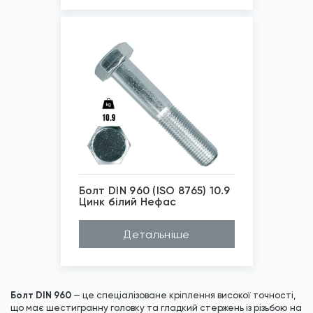
Клас міцно...
10,9
Покриття
Цинк платковий
DIN
960
*
Зображені фото є...
Болт DIN 960 (ISO 8765) 10.9
Цинк білий Нефас
*
Зображені фото є...
Детальніше
Болт DIN 960
— це спеціалізоване кріплення високої точності,
що має шестигранну головку та гладкий стержень із різьбою на