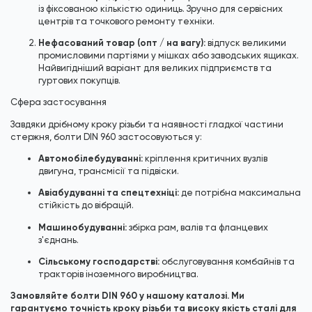
із фіксованою кількістю одиниць. Зручно для сервісних
центрів та точкового ремонту техніки.
Нефасований товар (опт / на вагу):
відпуск великими
промисловими партіями у мішках або заводських ящиках.
Найвигідніший варіант для великих підприємств та
гуртових покупців.
Сфера застосування
Завдяки дрібному кроку різьби та наявності гладкої частини
стержня, болти DIN 960 застосовуються у:
Автомобілебудуванні:
кріплення критичних вузлів
двигуна, трансмісії та підвіски.
Авіабудуванні та спецтехніці:
де потрібна максимальна
стійкість до вібрацій.
Машинобудуванні:
збірка рам, валів та фланцевих
з'єднань.
Сільському господарстві:
обслуговування комбайнів та
тракторів іноземного виробництва.
Замовляйте болти DIN 960 у нашому каталозі. Ми
гарантуємо точність кроку різьби та високу якість сталі для