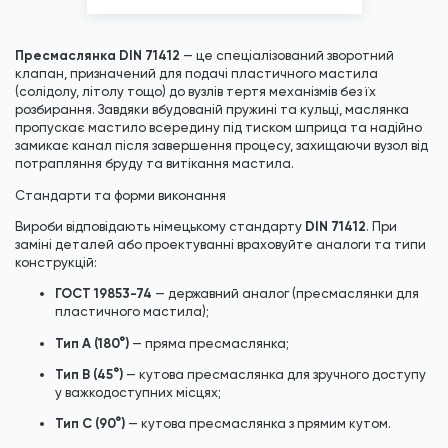
*
Зображені фото є...
Клас міцно...
А2-70
Пресмаслянка DIN 71412
— це спеціалізований зворотний
клапан, призначений для подачі пластичного мастила
(солідолу, літолу тощо) до вузлів тертя механізмів без їх
розбирання. Завдяки вбудованій пружині та кульці, маслянка
пропускає мастило всередину під тиском шприца та надійно
замикає канал після завершення процесу, захищаючи вузол від
потрапляння бруду та витікання мастила.
Стандарти та форми виконання
DIN 71412
Вироби відповідають німецькому стандарту
. При
заміні деталей або проектуванні враховуйте аналоги та типи
конструкцій:
ГОСТ 19853-74
— державний аналог (пресмаслянки для
пластичного мастила);
Тип А (180°)
— пряма пресмаслянка;
Тип В (45°)
— кутова пресмаслянка для зручного доступу
у важкодоступних місцях;
Тип С (90°)
— кутова пресмаслянка з прямим кутом.