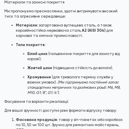
Матеріали та захисні покриття
Ми пропонуємо пресмаслянки, здатні витримувати високий
тиск та агресивне середовище:
Матеріали:
загартована вуглецева сталь, а також
A2 (AISI 304)
корозійностійка нержавіюча сталь
для
харчової та хімічної промисловості.
Типи покриття:
Білий цинк
(гальванічне покриття для захисту від
корозії);
Жовтий цинк
(підвищена стійкість до вологи);
Хромування
(для тривалого терміну служби у
важких умовах).
(Ми підтримуємо постійний запас
стандартних метричних та дюймових різьб: M6, M8,
M10, G1/8", G1/4").
Фасування та варіанти реалізації
Для вашої зручності доступні різні формати відпуску товару:
Фасована продукція:
товар у зіп-пакетах або коробках
по 10, 50 чи 100 шт. Зручно для ремонтних майстерень,