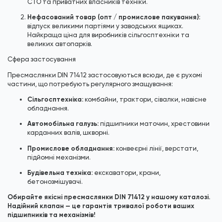
СТО та приватних власників техніки.
Нефасований товар (опт / промислове пакування):
відпуск великими партіями у заводських ящиках.
Найкраща ціна для виробників сільгосптехніки та
великих автопарків.
Сфера застосування
Пресмаслянки DIN 71412 застосовуються всюди, де є рухомі
частини, що потребують регулярного змащування:
Сільгосптехніка:
комбайни, трактори, сівалки, навісне
обладнання.
Автомобільна галузь:
підшипники маточин, хрестовини
карданних валів, шкворні.
Промислове обладнання:
конвеєрні лінії, верстати,
підйомні механізми.
Будівельна техніка:
екскаватори, крани,
бетонозмішувачі.
Обирайте якісні пресмаслянки DIN 71412 у нашому каталозі.
Надійний клапан — це гарантія тривалої роботи ваших
підшипників та механізмів!