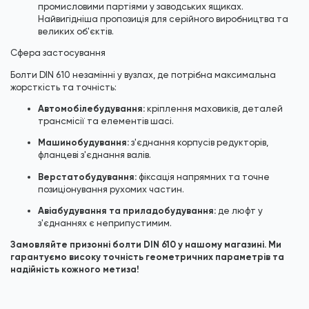
промисловими партіями у заводських ящиках.
Найвигідніша пропозиція для серійного виробництва та
великих об'єктів.
Сфера застосування
Болти DIN 610 незамінні у вузлах, де потрібна максимальна
жорсткість та точність:
Автомобілебудування:
кріплення маховиків, деталей
трансмісії та елементів шасі.
Машинобудування:
з'єднання корпусів редукторів,
фланцеві з'єднання валів.
Верстатобудування:
фіксація напрямних та точне
позиціонування рухомих частин.
Авіабудування та приладобудування:
де люфт у
з'єднаннях є неприпустимим.
Замовляйте призонні болти DIN 610 у нашому магазині. Ми
гарантуємо високу точність геометричних параметрів та
надійність кожного метиза!