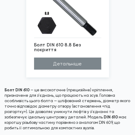
Болт DIN 610 8.8 Без
покриття
*
Зображені фото є...
Детальніше
Болт DIN 610
— це високоточне (прецизійне) кріплення,
призначене для з'єднань, що працюють на зсув. Головна
особливість цього болта — шліфований стержень, діаметр якого
точно відповідає діаметру отвору (встановлення «під
розгортку»). Це дозволяє уникнути люфтів у з'єднанні та
DIN 610
забезпечує ідеальну центровку деталей. Модель
має
коротшу різьбову частину порівняно з аналогом DIN 609, що
робить її оптимальною для компактних вузлів.