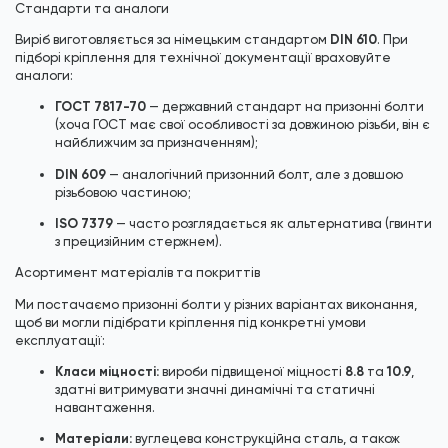
Стандарти та аналоги
DIN 610
Виріб виготовляється за німецьким стандартом
. При
підборі кріплення для технічної документації враховуйте
аналоги:
ГОСТ 7817-70
— державний стандарт на призонні болти
(хоча ГОСТ має свої особливості за довжиною різьби, він є
найближчим за призначенням);
DIN 609
— аналогічний призонний болт, але з довшою
різьбовою частиною;
ISO 7379
— часто розглядається як альтернатива (гвинти
з прецизійним стержнем).
Асортимент матеріалів та покриттів
Ми постачаємо призонні болти у різних варіантах виконання,
щоб ви могли підібрати кріплення під конкретні умови
експлуатації:
Класи міцності:
8.8
10.9
вироби підвищеної міцності
та
,
здатні витримувати значні динамічні та статичні
навантаження.
Матеріали:
вуглецева конструкційна сталь, а також