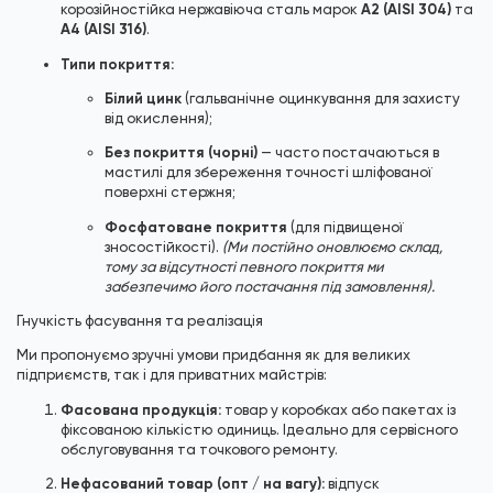
A2 (AISI 304)
корозійностійка нержавіюча сталь марок
та
A4 (AISI 316)
.
Типи покриття:
Білий цинк
(гальванічне оцинкування для захисту
від окислення);
Без покриття (чорні)
— часто постачаються в
мастилі для збереження точності шліфованої
поверхні стержня;
Фосфатоване покриття
(для підвищеної
зносостійкості).
(Ми постійно оновлюємо склад,
тому за відсутності певного покриття ми
забезпечимо його постачання під замовлення).
Гнучкість фасування та реалізація
Ми пропонуємо зручні умови придбання як для великих
підприємств, так і для приватних майстрів:
Фасована продукція:
товар у коробках або пакетах із
фіксованою кількістю одиниць. Ідеально для сервісного
обслуговування та точкового ремонту.
Нефасований товар (опт / на вагу):
відпуск