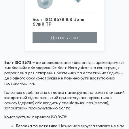
Болт ISO 8678 8.8 Цинк
білий ПР
*
Зображені фото є...
Детальніше
Болт ISO 8678
— це спеціалізоване кріплення, широко відоме як
«меблевий» або «дорожній» болт. Його унікальна конструкція
розроблена для створення безпечних та естетичних з’єднань,
де з одного боку конструкції не повинно бути виступаючих
гострих частин.
Головною особливістю є гладка напівкругла головка та високий
квадратний підголовок, який при затягуванні врізається в
основу (дерево) або входить у спеціальний паз (метал),
запобігаючи прокручуванню болта.
Конструктивні переваги ISO 8678:
Безпека та естетика:
Низька напівкругла головка не має