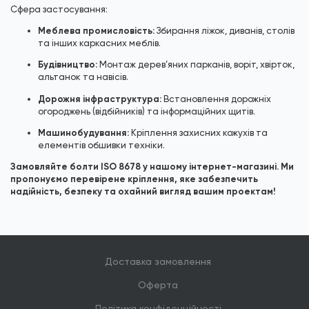
Сфера застосування:
Меблева промисловість:
Збирання ліжок, диванів, столів
та інших каркасних меблів.
Будівництво:
Монтаж дерев’яних парканів, воріт, хвірток,
альтанок та навісів.
Дорожня інфраструктура:
Встановлення дорожніх
огороджень (відбійників) та інформаційних щитів.
Машинобудування:
Кріплення захисних кожухів та
елементів обшивки техніки.
Замовляйте болти ISO 8678 у нашому інтернет-магазині. Ми
пропонуємо перевірене кріплення, яке забезпечить
надійність, безпеку та охайний вигляд вашим проектам!
Доставка замовлення
Оферта
Політика конфіденційності