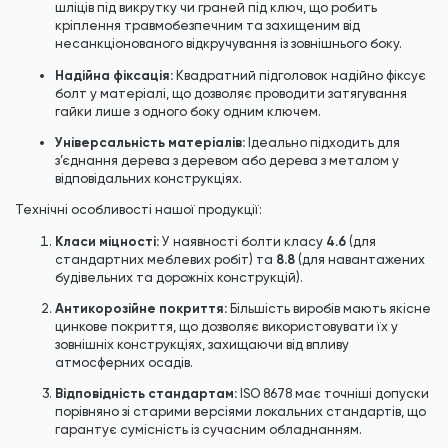
шліців під викрутку чи граней під ключ, що робить
кріплення травмобезпечним та захищеним від
несанкціонованого відкручування із зовнішнього боку.
Надійна фіксація:
Квадратний підголовок надійно фіксує
болт у матеріалі, що дозволяє проводити затягування
гайки лише з одного боку одним ключем.
Універсальність матеріалів:
Ідеально підходить для
з’єднання дерева з деревом або дерева з металом у
відповідальних конструкціях.
Технічні особливості нашої продукції:
Класи міцності:
4.6
У наявності болти класу
(для
8.8
стандартних меблевих робіт) та
(для навантажених
будівельних та дорожніх конструкцій).
Антикорозійне покриття:
Більшість виробів мають якісне
цинкове покриття, що дозволяє використовувати їх у
зовнішніх конструкціях, захищаючи від впливу
атмосферних осадів.
Відповідність стандартам:
ISO 8678 має точніші допуски
порівняно зі старими версіями локальних стандартів, що
гарантує сумісність із сучасним обладнанням.