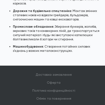
каркасів.
Дорожня та будівельна спецтехніка:
Монтаж змінних
сталевих ножів на відвали грейдерів, бульдозерів,
снігоочисних машин та ковші екскаваторів.
Промислове обладнання:
Збирання бункерів, жолобів,
зернових токів та конвеєрних ліній, де транспортується
сипучий матеріал і будь-які виступаючі капелюшки
болтів викликали б затори чи стирання.
Машинобудування:
Створення потайних силових
з’єднань у важких металоконструкціях.
Доставка замовлення
Оферта
Політика конфіденційності
Обмін та повернення