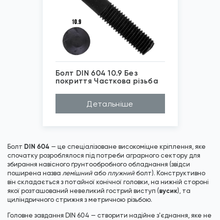
Болт DIN 604 10.9 Без
покриття Часткова різьба
*
Зображені фото є...
Детальніше
DIN 604
Болт
— це спеціалізоване високоміцне кріплення, яке
спочатку розроблялося під потреби аграрного сектору для
збирання навісного ґрунтообробного обладнання (звідси
поширена назва
лемішний
або
плужний
болт). Конструктивно
він складається з потайної конічної головки, на нижній стороні
вусик
якої розташований невеликий гострий виступ (
), та
циліндричного стрижня з метричною різьбою.
Головне завдання DIN 604 — створити надійне з'єднання, яке не