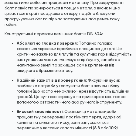
заважатиме робочим процесам механізму. При закручуванні
болт повністю занурюється в товщу металу, а вусик міцно
врізається в краї посадкового отвору, надійно блокуючи
прокручування болта під час затягування або демонтажу
гайки.
Конструктивні переваги лемішних болтів DIN 604:
Абсолютно гладка поверхня:
Потайна головка
ховається «врівень» із робочою площиною деталі. Це
критично важливо для плугів та культиваторів: відсутність
виступаючих частин мінімізує опір ґрунту, запобігає
налипанню землі та захищає саме кріплення від
швидкого абразивного зносу.
Надійний захист від провертання:
Фіксуючий вусик
позбавляє потреби утримувати болт ключем з боку
головки (що часто неможливо через відсутність шліців чи
граней). Це суттєво спрощує та прискорює монтаж за
допомогою автоматичного або ручного інструменту.
Високий клас міцності:
Оскільки ці металовироби
працюють у середовищі постійного тертя, ударів об
каміння та сильного тиску, вони випускаються
8.8
10.9
переважно у високих класах міцності (
або
).