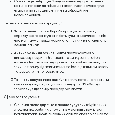
Стійкість до вібрацій:
Завдяки щільному приляганню
конічної головки до гнізда деталей, вузол демонструє
чудову опірність динамічним та вібраційним
навантаженням.
Технічні переваги нашої продукції:
Загартована сталь:
Вироби проходять термічну
обробку, що гарантує стійкість вусика до зминання під
час монтажу у тверді марки сталі, з яких виготовляють
лемеші та ножі.
Антикорозійний захист:
Болти постачаються у
цинковому покритті (гальванічне цинкування) або у
чорному (високоміцному промасленому) виконанні, що
захищає різьбу від прикипання та іржі під впливом вологи
та дорожніх чи польових умов.
Точність конуса головки:
Кут нахилу потайної частини
суворо відповідає допускам стандарту DIN 604, що
забезпечує ідеальну посадку без люфтів.
Сфера застосування:
Сільськогосподарське машинобудування:
Кріплення
зношуваних робочих елементів — лемешів плугів, лап
культиваторів, ножів дискових борін та фрез до стійок та