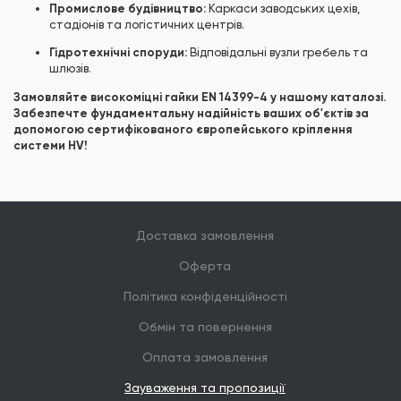
Промислове будівництво:
Каркаси заводських цехів,
стадіонів та логістичних центрів.
Гідротехнічні споруди:
Відповідальні вузли гребель та
шлюзів.
Замовляйте високоміцні гайки EN 14399-4 у нашому каталозі.
Забезпечте фундаментальну надійність ваших об'єктів за
допомогою сертифікованого європейського кріплення
системи HV!
Доставка замовлення
Оферта
Політика конфіденційності
Обмін та повернення
Оплата замовлення
Зауваження та пропозиції