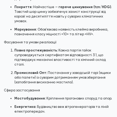
Покриття:
гаряче цинкування (tzn/HDG)
Найчастіше —
.
Товстий шар цинку забезпечує захист конструкції від
корозії на десятиліття навіть у суворих кліматичних
умовах.
Маркування:
Обов'язкова наявність клейма виробника,
позначення класу міцності «10» та літер «HV».
Фасування та умови реалізації
Повна простежуваність:
Кожна партія гайок
супроводжується сертифікатом відповідності 3.1, що
підтверджує механічні властивості та хімічний склад
сталі.
Промисловий Опт:
Постачання у заводській тарі (ящики
або палети) із суворим дотриманням умов зберігання
(запобігання висиханню мастила).
Сфера застосування
Мостобудування:
Кріплення прогонових споруд та опор.
Енергетика:
Будівництво веж вітрогенераторів та ліній
електропередач.