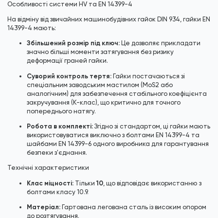
Особливості системи HV та EN 14399-4
На відміну від звичайних машинобудівних гайок
DIN 934
, гайки EN
14399-4 мають:
Збільшений розмір під ключ:
Це дозволяє прикладати
значно більші моменти затягування без ризику
деформації граней гайки.
Суворий контроль тертя:
Гайки постачаються зі
спеціальним заводським мастилом (MoS2 або
аналогічним) для забезпечення стабільного коефіцієнта
закручування (K-клас), що критично для точного
попереднього натягу.
Робота в комплекті:
Згідно зі стандартом, ці гайки мають
використовуватися виключно з болтами
EN 14399-4
та
шайбами
EN 14399-6
одного виробника для гарантування
безпеки з'єднання.
Технічні характеристики
Клас міцності:
10
Тільки
, що відповідає використанню з
болтами класу 10.9.
Матеріал:
Гартована легована сталь із високим опором
до розтягування.