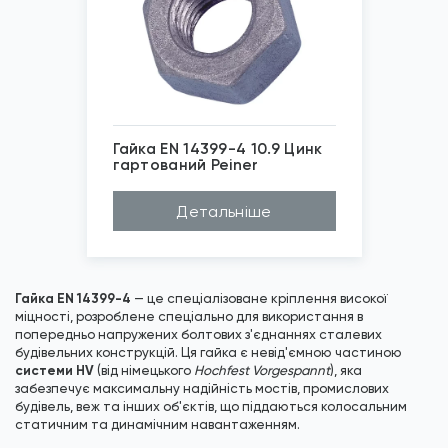
Гайка EN 14399-4 10.9 Цинк
гартований Peiner
Матеріал
Сталь
Детальніше
Діаметр (D...
М12, М16, М30, М...
*
Зображені фото є...
Клас міцно...
10
EN
14399-4
Покриття
Цинк гарячий
Гайка EN 14399-4
— це спеціалізоване кріплення високої
міцності, розроблене спеціально для використання в
попередньо напружених болтових з'єднаннях сталевих
будівельних конструкцій. Ця гайка є невід'ємною частиною
системи HV
(від німецького
Hochfest Vorgespannt
), яка
забезпечує максимальну надійність мостів, промислових
будівель, веж та інших об'єктів, що піддаються колосальним
статичним та динамічним навантаженням.