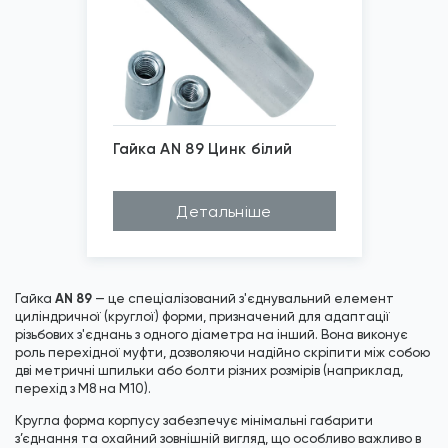
Гайка AN 89 Цинк білий
*
Зображені фото є...
Детальніше
AN 89
Гайка
— це спеціалізований з'єднувальний елемент
циліндричної (круглої) форми, призначений для адаптації
різьбових з'єднань з одного діаметра на інший. Вона виконує
роль перехідної муфти, дозволяючи надійно скріпити між собою
дві метричні шпильки або болти різних розмірів (наприклад,
перехід з M8 на M10).
Кругла форма корпусу забезпечує мінімальні габарити
з’єднання та охайний зовнішній вигляд, що особливо важливо в