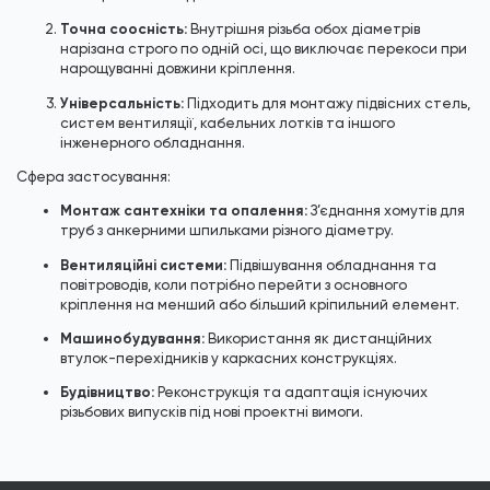
Точна соосність:
Внутрішня різьба обох діаметрів
нарізана строго по одній осі, що виключає перекоси при
нарощуванні довжини кріплення.
Універсальність:
Підходить для монтажу підвісних стель,
систем вентиляції, кабельних лотків та іншого
інженерного обладнання.
Сфера застосування:
Монтаж сантехніки та опалення:
З’єднання хомутів для
труб з анкерними шпильками різного діаметру.
Вентиляційні системи:
Підвішування обладнання та
повітроводів, коли потрібно перейти з основного
кріплення на менший або більший кріпильний елемент.
Машинобудування:
Використання як дистанційних
втулок-перехідників у каркасних конструкціях.
Будівництво:
Реконструкція та адаптація існуючих
різьбових випусків під нові проектні вимоги.