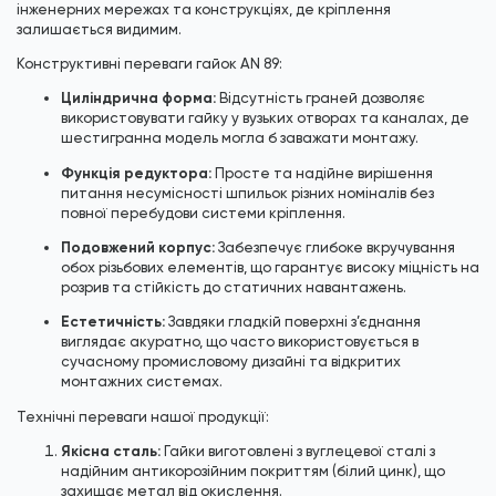
інженерних мережах та конструкціях, де кріплення
залишається видимим.
Конструктивні переваги гайок AN 89:
Циліндрична форма:
Відсутність граней дозволяє
використовувати гайку у вузьких отворах та каналах, де
шестигранна модель могла б заважати монтажу.
Функція редуктора:
Просте та надійне вирішення
питання несумісності шпильок різних номіналів без
повної перебудови системи кріплення.
Подовжений корпус:
Забезпечує глибоке вкручування
обох різьбових елементів, що гарантує високу міцність на
розрив та стійкість до статичних навантажень.
Естетичність:
Завдяки гладкій поверхні з’єднання
виглядає акуратно, що часто використовується в
сучасному промисловому дизайні та відкритих
монтажних системах.
Технічні переваги нашої продукції:
Якісна сталь:
Гайки виготовлені з вуглецевої сталі з
надійним антикорозійним покриттям (білий цинк), що
захищає метал від окислення.