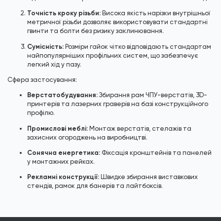
Точність кроку різьби:
Висока якість нарізки внутрішньої
метричної різьби дозволяє використовувати стандартні
гвинти та болти без ризику заклинювання.
Сумісність:
Розміри гайок чітко відповідають стандартам
найпопулярніших профільних систем, що забезпечує
легкий хід у пазу.
Сфера застосування:
Верстатобудування:
Збирання рам ЧПУ-верстатів, 3D-
принтерів та лазерних граверів на базі конструкційного
профілю.
Промислові меблі:
Монтаж верстатів, стелажів та
захисних огороджень на виробництві.
Сонячна енергетика:
Фіксація кронштейнів та панелей
у монтажних рейках.
Рекламні конструкції:
Швидке збирання виставкових
стендів, рамок для банерів та лайтбоксів.