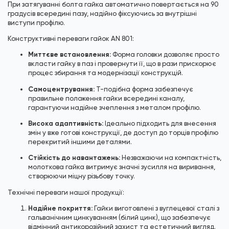
При затягуванні болта гайка автоматично повертається на 90
градусів всередині пазу, надійно фіксуючись за внутрішні
виступи профілю.
Конструктивні переваги гайок AN 801:
Миттєве встановлення:
Форма головки дозволяє просто
вкласти гайку в паз і провернути її, що в рази прискорює
процес збирання та модернізації конструкцій.
Самоцентрування:
Т-подібна форма забезпечує
правильне положення гайки всередині каналу,
гарантуючи надійне зчеплення з металом профілю.
Висока адаптивність:
Ідеально підходить для внесення
змін у вже готові конструкції, де доступ до торців профілю
перекритий іншими деталями.
Стійкість до навантажень:
Незважаючи на компактність,
молоткова гайка витримує значні зусилля на виривання,
створюючи міцну різьбову точку.
Технічні переваги нашої продукції:
Надійне покриття:
Гайки виготовлені з вуглецевої сталі з
гальванічним цинкуванням (білий цинк), що забезпечує
відмінний антикорозійний захист та естетичний вигляд.