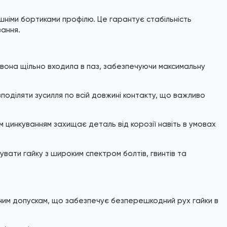
ішніми бортиками профілю. Це гарантує стабільність
вання.
 вона щільно входила в паз, забезпечуючи максимальну
оділяти зусилля по всій довжині контакту, що важливо
м цинкуванням захищає деталь від корозії навіть в умовах
ати гайку з широким спектром болтів, гвинтів та
рним допускам, що забезпечує безперешкодний рух гайки в