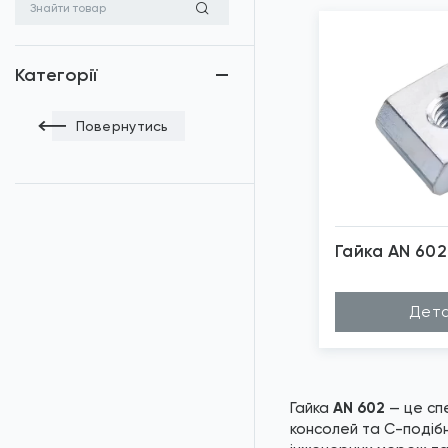
Категорії
Повернутись
Гайка AN 602
*
Зо
Дета
Гайка
AN 602
— це спе
консолей та С-подібн