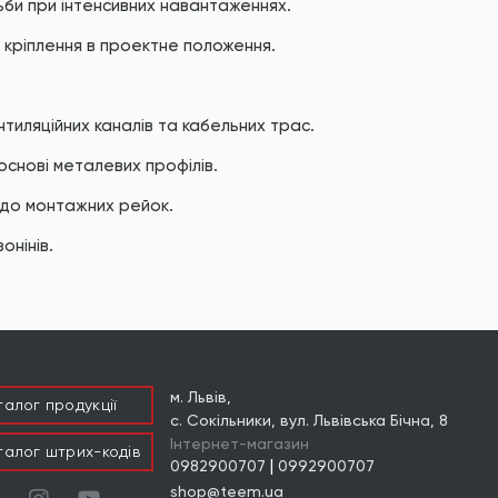
ьби при інтенсивних навантаженнях.
кріплення в проектне положення.
тиляційних каналів та кабельних трас.
снові металевих профілів.
 до монтажних рейок.
онінів.
м. Львів,
талог продукцiї
с. Сокільники, вул. Львівська Бічна, 8
Інтернет-магазин
талог штрих-кодів
|
0982900707
0992900707
shop@teem.ua