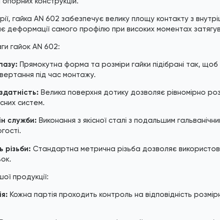
 опорних конструкцій.
рії, гайка AN 602 забезпечує велику площу контакту з внутр
ає деформації самого профілю при високих моментах затягу
ги гайок AN 602:
пазу:
Прямокутна форма та розміри гайки підібрані так, щоб
овертання під час монтажу.
здатність:
Велика поверхня дотику дозволяє рівномірно розп
існих систем.
н служби:
Виконання з якісної сталі з подальшим гальванічни
гості.
ь різьби:
Стандартна метрична різьба дозволяє використовув
ок.
шої продукції:
я:
Кожна партія проходить контроль на відповідність розмі