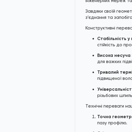
інженерних мереж та
Завдяки своїй геомет
з’єднання та запобіг
Конструктивні перева
Стабільність у 
стійкість до пр
Висока несуча 
для важких підв
Тривалий термі
підвищеної воло
Універсальніст
різьбових шпиль
Технічні переваги на
Точна геометрі
пазу профілю.