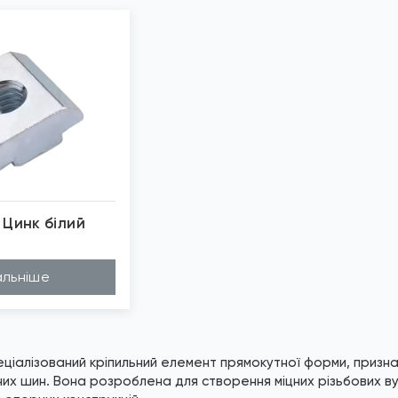
 Цинк білий
бражені фото є...
льніше
ціалізований кріпильний елемент прямокутної форми, призна
их шин. Вона розроблена для створення міцних різьбових вуз