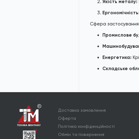
Якість металу:
Ергономічність
Сфера застосування
Промислове бу
Машинобудува
Енергетика:
Крі
Складське обл
Доставка замовлення
Оферта
Політика конфіденційності
Обмін та повернення