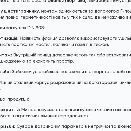
вого тіла та плаского
фланця (бортика)
, який забезпечує щі
му шестиграннику
, монтаж здійснюється за допомогою Г-по
ня повної герметичності навіть у тих місцях, де неможливо 
ги заглушок DIN 908:
тизація:
Наявність фланця дозволяє використовувати ущільнюв
ість протікання мастил, палива чи газів під тиском.
нтаж:
Внутрішній привід дозволяє «втопити» або встановити 
шкодженню та економить простір.
зьба:
Забезпечує стабільне положення в отворі та запобігає 
іцний сталевий корпус розрахований на багаторазові цикли 
.
шої продукції:
покриття:
Ми пропонуємо сталеві заглушки з якісним гальвані
боти в агресивних хімічних середовищах.
різьби:
Суворе дотримання параметрів метричної та дюймов