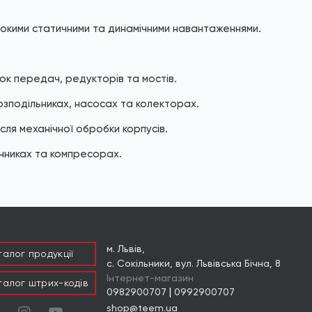
сокими статичними та динамічними навантаженнями.
бок передач, редукторів та мостів.
озподільниках, насосах та колекторах.
сля механічної обробки корпусів.
інниках та компресорах.
м. Львів,
талог продукцiї
с. Сокільники, вул. Львівська Бічна, 8
Інтернет-магазин
талог штрих-кодів
|
0982900707
0992900707
shop@teem.ua