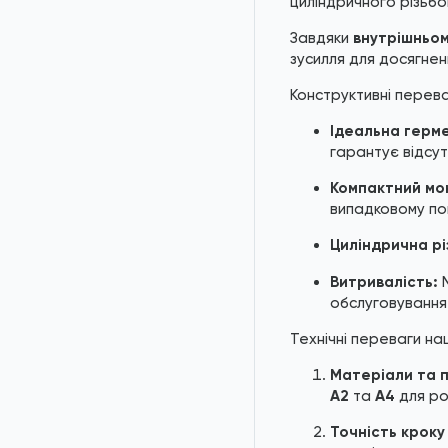
циліндричного різьбо
Завдяки
внутрішньо
зусилля для досягнен
Конструктивні перева
Ідеальна герме
гарантує відсутн
Компактний мо
випадковому по
Циліндрична рі
Витривалість:
М
обслуговування
Технічні переваги на
Матеріали та 
A2
та
A4
для ро
Точність кроку 