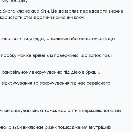
льну посадку.
дібного ключа або біти. Це дозволяє передавати значне
використати стандартний накидний ключ.
альні кільця (мідні, алюмінієві або еластомірні), що
пробку майже врівень із поверхнею, що запобігає її
самовільному викручуванню під дією вібрації.
відкручування та закручування під час сервісного
чним цинкуванням, а також варіанти з нержавіючої сталі
ої різьби виключає ризик пошкодження внутрішніх