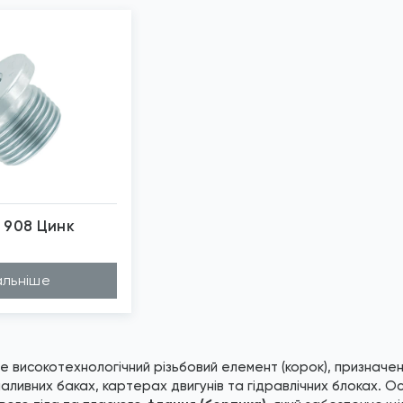
 908 Цинк
бражені фото є...
льніше
е високотехнологічний різьбовий елемент (корок), призначе
паливних баках, картерах двигунів та гідравлічних блоках. 