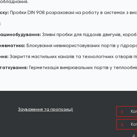
 обладнання.
ску:
Пробки DIN 908 розраховані на роботу в системах з ви
:
ашинобудування:
Зливні пробки для піддонів двигунів, коро
пневматика:
Блокування невикористовуваних портів у гідрор
ння:
Закриття мастильних каналів та технологічних отворів пі
таткування:
Герметизація вимірювальних портів у теплообм
Зауваження та пропозиції
Ка
Ка