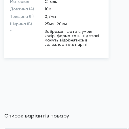
Матеріал
Сталь
Довжина (A)
10м
Товщина (h)
0,7мм
Ширина (B)
25мм, 20мм
*
Зображені фото є умовні,
колір, форма та інші деталі
можуть відрізнятись в
залежності від партії
Список варіантів товару