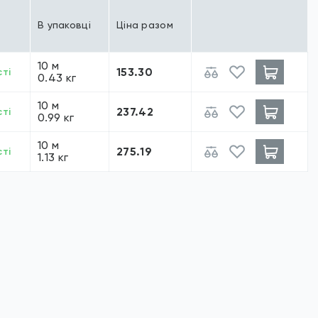
В упаковці
Ціна разом
10 м
153.30
ті
0.43 кг
10 м
237.42
ті
0.99 кг
10 м
275.19
ті
1.13 кг