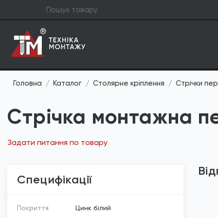
Головна
Каталог
Столярне кріплення
Стрічки пе
Стрічка монтажна 
Задати питання по товару
Від
Специфікації
Покриття
Цинк білий