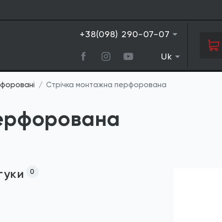
+38(098) 290-07-07
Uk
рфоровані
Стрічка монтажна перфорована
перфорована
гуки
0