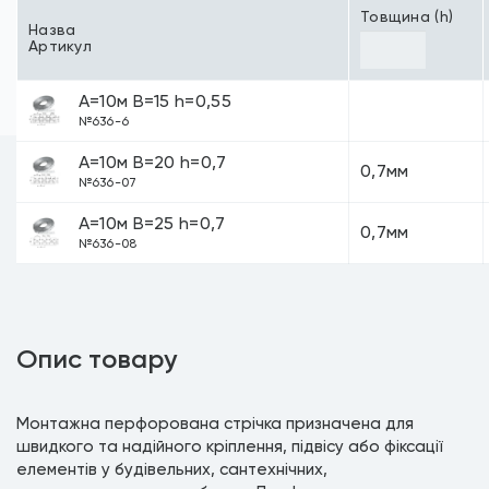
Товщина (h)
Назва
Артикул
A=10м В=15 h=0,55
№636-6
A=10м В=20 h=0,7
0,7мм
№636-07
A=10м В=25 h=0,7
0,7мм
№636-08
Опис товару
Монтажна перфорована стрічка призначена для
швидкого та надійного кріплення, підвісу або фіксації
елементів у будівельних, сантехнічних,