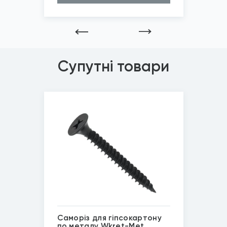
Довжина (A...
75мм, 35мм, 50мм
Товщина (h...
0,7мм
Ширина (B)
35мм, 50мм, 75мм
Розмір
35х35мм, 50х50мм...
*
Зображені фото є...
Супутні товари
Саморіз для гіпсокартону
по металу Wkret-Met