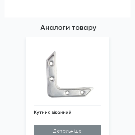
Аналоги товару
Кутник віконний
Покриття
Цинк білий
Детальніше
Матеріал
Сталь