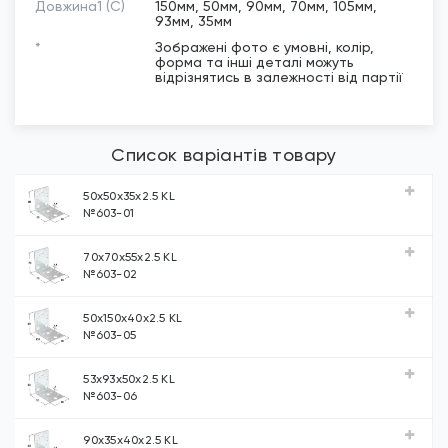
Довжина1 (C)
150мм, 50мм, 90мм, 70мм, 105мм,
93мм, 35мм
*
Зображені фото є умовні, колір,
форма та інші деталі можуть
відрізнятись в залежності від партії
Список варіантів товару
50х50х35х2.5 KL
№603-01
70х70х55х2.5 KL
№603-02
50х150х40х2.5 KL
№603-05
53х93х50х2.5 KL
№603-06
90х35х40х2.5 KL