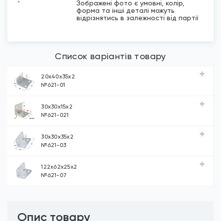
*
Зображені фото є умовні, колір,
форма та інші деталі можуть
відрізнятись в залежності від партії
Список варіантів товару
20х40х35х2
№621-01
30х30х15х2
№621-021
30х30х35х2
№621-03
122х62х25х2
№621-07
Опис товару