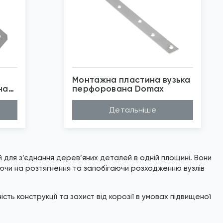
Монтажна пластина вузька
на
перфорована Domax
Матеріал
Сталь
Детальніше
*
Зображені фото є...
Бренд
Domax
Покриття
Цинк білий
 для з’єднання дерев’яних деталей в одній площині. Вони
юючи на розтягнення та запобігаючи розходженню вузлів
ість конструкції та захист від корозії в умовах підвищеної