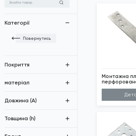
Категорії
Повернутись
Покриття
Монтажна пл
перфорован
матеріал
Покриття
Ци
Дета
Матеріал
Ст
Довжина (A)
Довжина (A...
17
Товщина (h...
4м
Ширина (B)
30
*
Зо
Товщина (h)