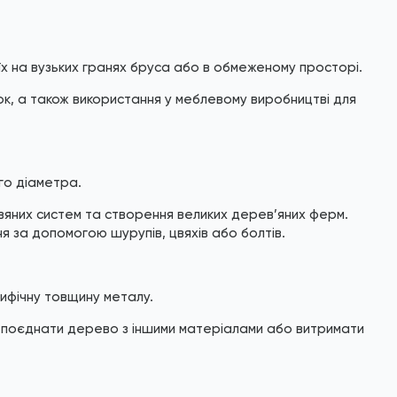
х на вузьких гранях бруса або в обмеженому просторі.
к, а також використання у меблевому виробництві для
го діаметра.
яних систем та створення великих дерев’яних ферм.
я за допомогою шурупів, цвяхів або болтів.
ифічну товщину металу.
о поєднати дерево з іншими матеріалами або витримати