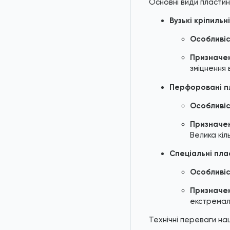
Основні види пласти
Вузькі кріпильн
Особливіс
Призначе
зміцнення 
Перфоровані пл
Особливіс
Призначе
Велика кіл
Спеціальні пла
Особливіс
Призначе
екстремал
Технічні переваги на