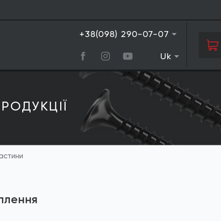
+38(098) 290-07-07
Uk
РОДУКЦIЇ
ластини
плення