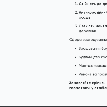
Стійкість до д
Антикорозійний
осадів.
Легкість монта
деревини.
Сфера застосування
Зрощування брус
Будівництво кро
Монтаж каркасн
Ремонт та посил
Замовляйте кріпильн
геометричну стабіль