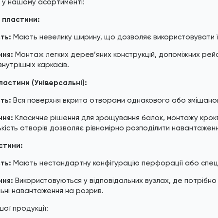
н у нашому асортименті:
і пластини:
ть:
Мають невелику ширину, що дозволяє використовувати ї
ння:
Монтаж легких дерев’яних конструкцій, допоміжних рейо
внутрішніх каркасів.
астини (Універсальні):
ть:
Вся поверхня вкрита отворами однакового або змішано
ння:
Класичне рішення для зрощування балок, монтажу крокв
ькість отворів дозволяє рівномірно розподілити навантаженн
стини:
ть:
Мають нестандартну конфігурацію перфорації або спец
ння:
Використовуються у відповідальних вузлах, де потрібн
ьні навантаження на розрив.
шої продукції: