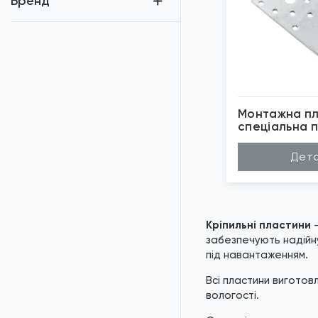
Бренд
Монтажна п
спеціальна 
Покриття
Ци
Дета
Матеріал
Ст
Довжина (A...
18
Товщина (h...
2,
Ширина (B)
40
*
Зо
Кріпильні пластини
—
забезпечують надійну
під навантаженням.
Всі пластини виготовл
вологості.