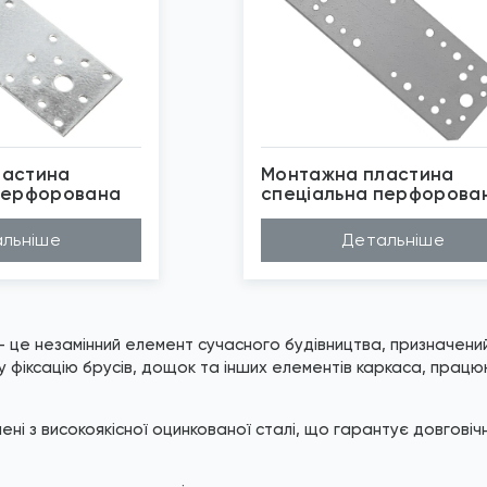
ластина
Монтажна пластина
перфорована
спеціальна перфорова
Domax
нк білий
Покриття
Цинк білий
льніше
Детальніше
аль
Матеріал
Сталь
0мм
*
Зображені фото є...
5мм
Бренд
Domax
мм
бражені фото є...
 це незамінний елемент сучасного будівництва, призначений
 фіксацію брусів, дощок та інших елементів каркаса, прац
ені з високоякісної оцинкованої сталі, що гарантує довговічн