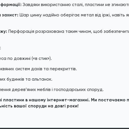
еформації:
Завдяки використанню сталі, пластини не згинають
 захист:
Шар цинку надійно оберігає метал від іржі, навіть
жу:
Перфорація розрахована таким чином, щоб забезпечити 
:
а по довжині («в стик»).
квяних систем дахів та перекриттів.
их будинків та альтанок.
ення дерев’яних меблів і господарських споруд.
і пластини в нашому інтернет-магазині. Ми постачаємо пр
ність вашої споруди на довгі роки!