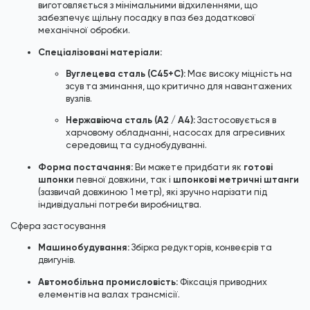
виготовляється з мінімальними відхиленнями, що
забезпечує щільну посадку в паз без додаткової
механічної обробки.
Спеціалізовані матеріали:
Вуглецева сталь (C45+C):
Має високу міцність на
зсув та зминання, що критично для навантажених
вузлів.
Нержавіюча сталь (A2 / A4):
Застосовується в
харчовому обладнанні, насосах для агресивних
середовищ та суднобудуванні.
Форма постачання:
готові
Ви можете придбати як
шпонки
шпонкові метричні штанги
певної довжини, так і
(зазвичай довжиною 1 метр), які зручно нарізати під
індивідуальні потреби виробництва.
Сфера застосування
Машинобудування:
Збірка редукторів, конвеєрів та
двигунів.
Автомобільна промисловість:
Фіксація приводних
елементів на валах трансмісії.