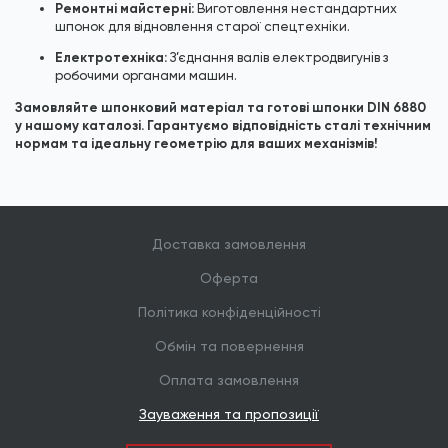
Ремонтні майстерні:
Виготовлення нестандартних
шпонок для відновлення старої спецтехніки.
Електротехніка:
З’єднання валів електродвигунів з
робочими органами машин.
Замовляйте шпонковий матеріал та готові шпонки DIN 6880
у нашому каталозі. Гарантуємо відповідність сталі технічним
нормам та ідеальну геометрію для ваших механізмів!
Доставка замовлення
Оферта
Політика конфіденційності
Обмін та повернення
Оплата замовлення
Зауваження та пропозиції