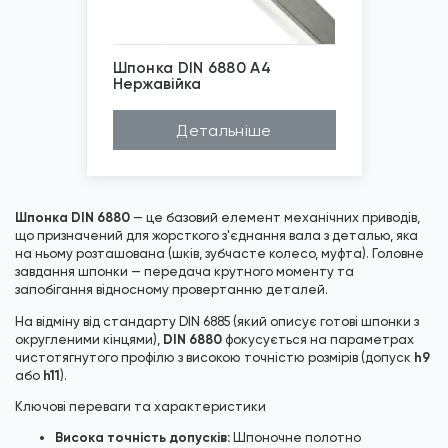
Шпонка DIN 6880 А4
Нержавійка
*
Зображені фото є...
Детальніше
Шпонка DIN 6880
— це базовий елемент механічних приводів,
що призначений для жорсткого з'єднання вала з деталью, яка
на ньому розташована (шків, зубчасте колесо, муфта). Головне
завдання шпонки — передача крутного моменту та
запобігання відносному провертанню деталей.
На відміну від стандарту
DIN 6885
(який описує готові шпонки з
DIN 6880
округленими кінцями),
фокусується на параметрах
h9
чистотягнутого профілю з високою точністю розмірів (допуск
h11
або
).
Ключові переваги та характеристики
Висока точність допусків:
Шпоночне полотно