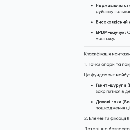
Нержавіюча ста
руйнівну гальва
Високоякісний 
EPDM-каучук:
С
монтажу.
Класифікація монтаж
1. Точки опори та по
Це фундамент майбутн
Гвинт-шурупи (
закріпитися в д
Дахові гаки (So
пошкодження ціл
2. Елементи фіксації (
Деталі, що безпосер