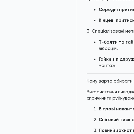
Середні притис
Кінцеві притиск
3. Спеціалізовані ме
Т-болти та гай
вібрацій.
Гайки з підпру
монтаж.
Чому варто обирати 
Використання випадко
спричинити руйнуван
Вітрові наван
Сніговий тиск
д
Повний захист