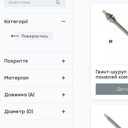
Категорії
Повернутись
Покриття
Гвинт-шуруп
панелей ком
Матеріал
Нержавійка
*
Зо
Дета
Довжина (A)
Діаметр (D)