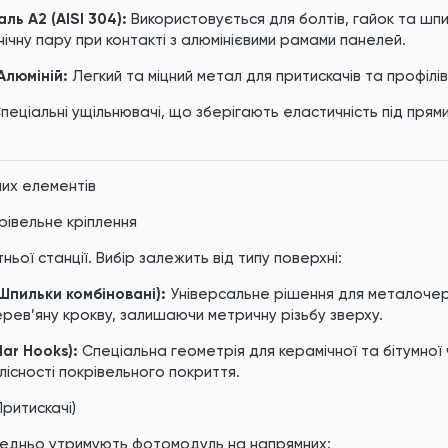
ль А2 (AISI 304):
Використовується для болтів, гайок та шпи
нічну пару при контакті з алюмінієвими рамами панелей.
Алюміній:
Легкий та міцний метал для притискачів та профілі
пеціальні ущільнювачі, що зберігають еластичність під пря
них елементів
крівельне кріплення
ьої станції. Вибір залежить від типу поверхні:
Шпильки комбіновані):
Універсальне рішення для металочер
ерев’яну крокву, залишаючи метричну різьбу зверху.
lar Hooks):
Спеціальна геометрія для керамічної та бітумної
існості покрівельного покриття.
Притискачі)
едньо утримують фотомодуль на напрямних: