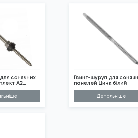
 для сонячних
Гвинт-шуруп для соняч
плект А2
панелей Цинк білий
бражені фото є...
Покриття
Цинк білий
льніше
Детальніше
Матеріал
Сталь
Довжина (A...
200мм
Діаметр (D...
10мм
*
Зображені фото є...