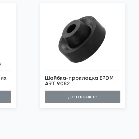
них
Шайбка-прокладка EPDM
ART 9082
*
Зображені фото є...
Детальніше