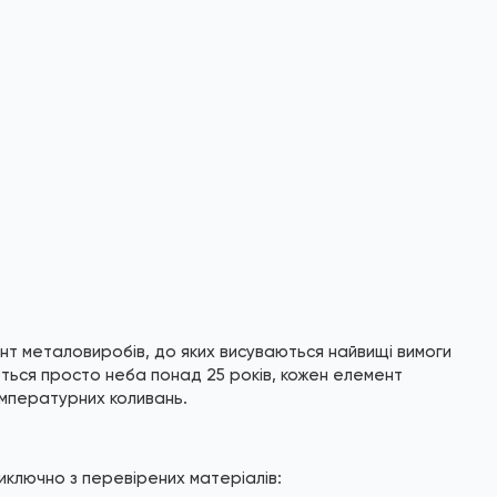
ент металовиробів, до яких висуваються найвищі вимоги
ються просто неба понад 25 років, кожен елемент
емпературних коливань.
иключно з перевірених матеріалів: