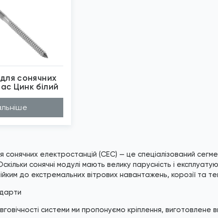
 для сонячних
ас Цинк білий
бражені фото є...
льніше
я сонячних електростанцій (СЕС) — це спеціалізований сегм
скільки сонячні модулі мають велику парусність і експлуату
тійким до екстремальних вітрових навантажень, корозії та т
ндарти
говічності системи ми пропонуємо кріплення, виготовлене в