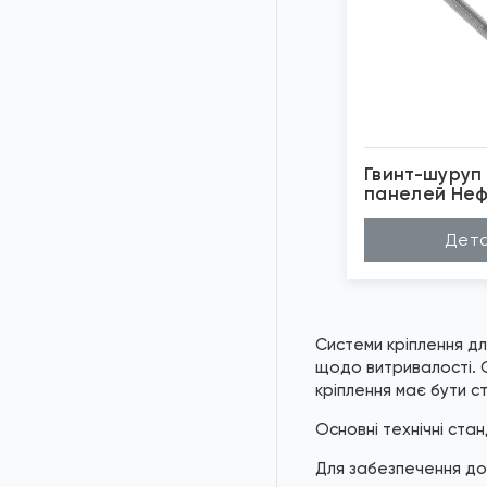
Гвинт-шуруп
панелей Неф
*
Зо
Дета
Системи кріплення дл
щодо витривалості. О
кріплення має бути с
Основні технічні ста
Для забезпечення дов