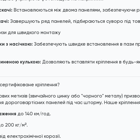
качі:
Встановлюються між двома панелями, забезпечуючи рів
ачі:
Завершують ряд панелей, підбираються суворо під товщ
тизи для швидкого монтажу
ки з насічкою:
Забезпечують швидке встановлення в пази про
жиненою кулькою:
Дозволяють вставляти кріплення в будь-як
сертифіковане кріплення?
вих метизів (звичайного цинку або "чорного" металу) призво
ня дороговартісних панелей під час шторму. Наше кріпленн
таження
до 140 км/год.
о 200 кг/м².
від електрохімічної корозії.