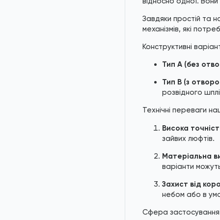
відносно одної. Вони
Завдяки простій та н
механізмів, які потр
Конструктивні варіан
Тип А (без отво
Тип В (з отворо
розвідного шплі
Технічні переваги на
Висока точніст
зайвих люфтів.
Матеріальна в
варіанти можут
Захист від коро
небом або в умо
Сфера застосування