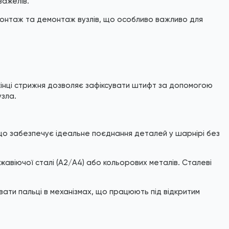
важелів.
 монтаж та демонтаж вузлів, що особливо важливо для
інці стрижня дозволяє зафіксувати штифт за допомогою
узла.
 що забезпечує ідеальне поєднання деталей у шарнірі без
жавіючої сталі (A2/A4) або кольорових металів. Сталеві
ати пальці в механізмах, що працюють під відкритим