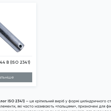
44 B (ISO 2341)
бражені фото є...
льніше
лог ISO 2341)
— це кріпильний виріб у формі циліндричного с
 елементи, які часто називають «пальцями», призначені для