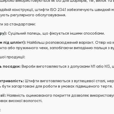
 широко використовуються як осі для шарнірів, тяг, вилок та 
адійній конструкції, штифти ISO 2341 забезпечують швидкий
ебують регулярного обслуговування.
ти за стандартами:
ру):
Суцільний палець, що фіксується іншими способами.
м під шплінт):
Найбільш розповсюджений варіант. Отвір на к
нта або пружинного чеки, запобігаючи випадінню пальця з в
шої продукції:
ь посадки:
Вироби виготовляються з допусками h11 або h13,
итривалість:
Штифти виготовляються з вуглецевої сталі, нер
ь бути загартовані для роботи в умовах підвищеного тертя.
зії:
Наявність оцинкованого покриття дозволяє використовув
вах високої вологості.
: