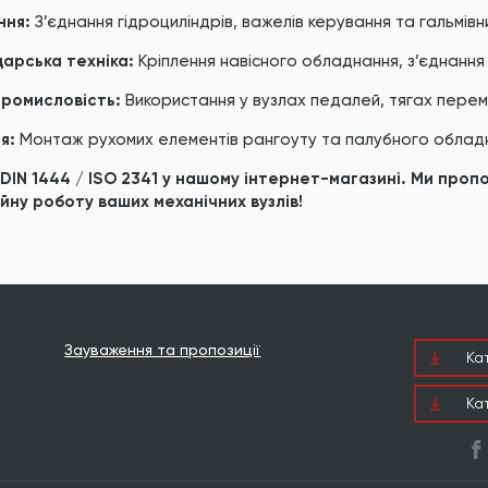
ння:
З’єднання гідроциліндрів, важелів керування та гальмівн
арська техніка:
Кріплення навісного обладнання, з’єднання
промисловість:
Використання у вузлах педалей, тягах перем
я:
Монтаж рухомих елементів рангоуту та палубного облад
IN 1444 / ISO 2341 у нашому інтернет-магазині. Ми пропо
йну роботу ваших механічних вузлів!
Зауваження та пропозиції
Ка
Ка