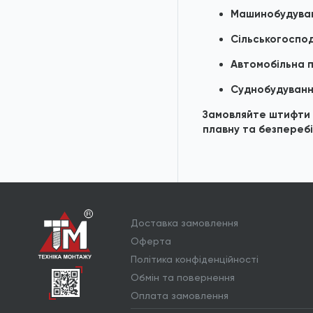
Машинобудува
Сільськогоспод
Автомобільна 
Суднобудуванн
Замовляйте штифти D
плавну та безперебі
Доставка замовлення
Оферта
Політика конфіденційності
Обмін та повернення
Оплата замовлення