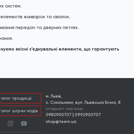
их систем.
 елементів жниварок та сівалок.
икання передач та дверних петлях.
нання.
нуємо якісні з’єднувальні елементи, що гарантують
м. Львів,
талог продукцiї
с. Сокільники, вул. Львівська Бічна, 8
Інтернет-магазин
талог штрих-кодів
|
0982900707
0992900707
shop@teem.ua