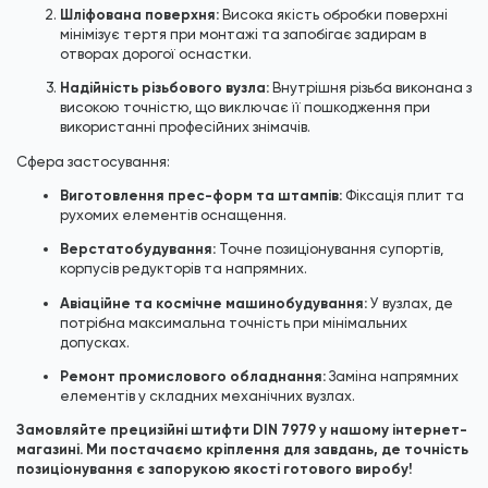
Шліфована поверхня:
Висока якість обробки поверхні
мінімізує тертя при монтажі та запобігає задирам в
отворах дорогої оснастки.
Надійність різьбового вузла:
Внутрішня різьба виконана з
високою точністю, що виключає її пошкодження при
використанні професійних знімачів.
Сфера застосування:
Виготовлення прес-форм та штампів:
Фіксація плит та
рухомих елементів оснащення.
Верстатобудування:
Точне позиціонування супортів,
корпусів редукторів та напрямних.
Авіаційне та космічне машинобудування:
У вузлах, де
потрібна максимальна точність при мінімальних
допусках.
Ремонт промислового обладнання:
Заміна напрямних
елементів у складних механічних вузлах.
Замовляйте прецизійні штифти DIN 7979 у нашому інтернет-
магазині. Ми постачаємо кріплення для завдань, де точність
позиціонування є запорукою якості готового виробу!