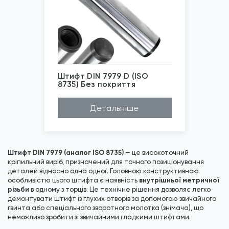
Штифт DIN 7979 D (ISO
8735) Без покриття
*
Зображені фото є...
Детальніше
Штифт DIN 7979 (аналог ISO 8735)
— це високоточний
кріпильний виріб, призначений для точного позиціонування
деталей відносно одна одної. Головною конструктивною
внутрішньої метричної
особливістю цього штифта є наявність
різьби
в одному з торців. Це технічне рішення дозволяє легко
демонтувати штифт із глухих отворів за допомогою звичайного
гвинта або спеціального зворотного молотка (знімача), що
неможливо зробити зі звичайними гладкими штифтами.