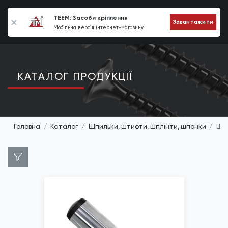
0
TEEM: Засоби кріплення
Завантажити
Мобільна версія інтернет-магазину
КАТАЛОГ ПРОДУКЦIЇ
Головна
Каталог
Шпильки, штифти, шплінти, шпонки
Шти