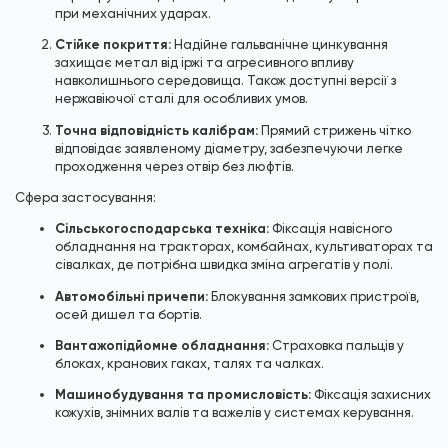
при механічних ударах.
Стійке покриття:
Надійне гальванічне цинкування
захищає метал від іржі та агресивного впливу
навколишнього середовища. Також доступні версії з
нержавіючої сталі для особливих умов.
Точна відповідність калібрам:
Прямий стрижень чітко
відповідає заявленому діаметру, забезпечуючи легке
проходження через отвір без люфтів.
Сфера застосування:
Сільськогосподарська техніка:
Фіксація навісного
обладнання на тракторах, комбайнах, культиваторах та
сівалках, де потрібна швидка зміна агрегатів у полі.
Автомобільні причепи:
Блокування замкових пристроїв,
осей дишел та бортів.
Вантажопідйомне обладнання:
Страховка пальців у
блоках, кранових гаках, талях та чалках.
Машинобудування та промисловість:
Фіксація захисних
кожухів, знімних валів та важелів у системах керування.