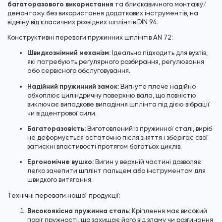
багаторазового використання
та блискавичного монтажу/
демонтажу без використання додаткових інструментів, на
відміну від класичних розвідних шплінтів DIN 94.
Конструктивні переваги пружинних шплінтів AN 72:
Швидкознімний механізм:
Ідеально підходить для вузлів,
які потребують регулярного розбирання, регулювання
або сервісного обслуговування.
Надійний пружинний замок:
Вигнуте плече надійно
обхоплює циліндричну поверхню вала, що повністю
виключає випадкове випадіння шплінта під дією вібрації
чи відцентрової сили.
Багаторазовість:
Виготовлений із пружинної сталі, виріб
не деформується остаточно після зняття і зберігає свої
затискні властивості протягом багатьох циклів.
Ергономічне вушко:
Вигин у верхній частині дозволяє
легко зачепити шплінт пальцем або інструментом для
швидкого витягання.
Технічні переваги нашої продукції:
Високоякісна пружинна сталь:
Кріплення має високий
поріг пружності, що захищає його від зламу чи розгинання