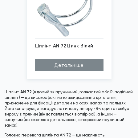
Шплінт AN 72 Цинк білий
*
Зображені фото є...
Детальніше
AN 72
Шплінт
(відомий як пружинний, голчастий або R-подібний
шплінт) — це високоефективне швидкознімне кріплення,
призначене для фіксації деталей на осях, валах та пальцях.
Його конструкція нагадує латинську літеру «R»: один стовбур
виробу є прямим (він вставляється в отвір осі), а інший —
вигнутим (він охоплює деталь ззовні, створюючи пружинний
замок).
Головна перевага шплінта AN 72 — це можливість